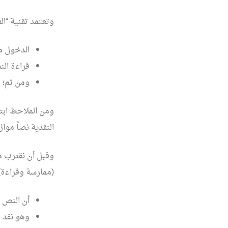
وتعتمد تقنية “ال
الدخول م
قراءة الن
ومن ثم؛ إب
ومن الملاحظ ابتع
النقدية نصاً موازيا
وقبل أن نقترب م
(ممارسة وقراءة)
أن النص ه
وهو نقد ح