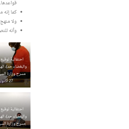
قواعدها.
كما إنه م
ولا منهج 
وأنه للنص
احتفالية توقيع ك
والبغضاء حد)، الهيئ
مسرح وزارة السي
27 أكتوبر 2020م
احتفالية توقيع ك
والبغضاء حد)، الهيئ
مسرح وزارة السي