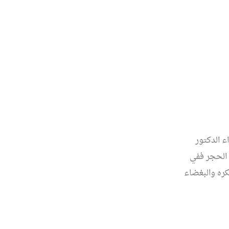
ء الدكتور
ا الحجر ففي
ره والبغضاء