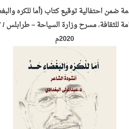
ة ضمن احتفالية توقيع كتاب (أما للكره والبغ
امة للثقافة
،
2020م