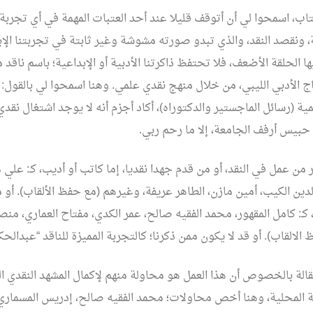
اب، اسمحوا لي أن أتوقف قليلا عند أحد العتبات المهمة في أي تجربة 
ونقصد النقد، والذي تبدو صورته مشوشة وغير ثابتة في تجربتنا الإبد
فيها الحلقة الأضعف، فلا تحتفظ ذاكرتنا الأدبية أو الإبداعية؛ باسم ن
ج الأدبي الليبي، من خلال منهج نقدي علمي. وهنا اسمحوا لي بالقول: 
مية (رسائل الماجستير والدكتوراه)، أكاد أجزم أنه لا يوجد اشتغال نق
حبيس أرفف الجامعة، إلا ما رحم ربي.
 من عمل في النقد، أو من قدم جهدا نقديا، إما كاتب أو أديب، كـ: عل
دين الكيب، أمين مازن، الطاهر عريفة، وغيرهم (مع حفظ الألقاب). أو
ة، كـ: كامل المقهور، محمد الفقيه صالح، عمر الكدي، مفتاح العماري، من
لالقاب). أو قد لا يكون ممن ذكرنا؛ كالتجربة المميزة للناقد “عبدالحكي
لة بالخصوص أن هذا العمل هو محاولة منهم لإكمال المشهد النقدي ال
محلية، وهنا أخص محاولات؛ محمد الفقيه صالح، إدريس المسماري (ر