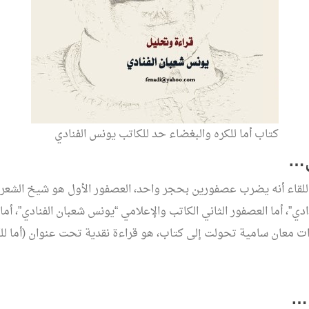
كتاب أما للكره والبغضاء حد للكاتب يونس الفنادي
ل…
للقاء أنه يضرب عصفورين بحجر واحد، العصفور الأول هو شيخ الشعرا
ادي”، أما العصفور الثاني الكاتب والإعلامي “يونس شعبان الفنادي”، أم
 معان سامية تحولت إلى كتاب، هو قراءة نقدية تحت عنوان (أما للك
ن…