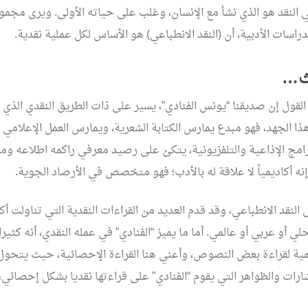
 النقد هو الذي نشأ مع الإنسان، وغلب على حياته الأولى. ويرى مجمو
اسات الأدبية، أن (النقد الانطباعي) هو الأساس لكل عملية نقدية.
لث…
 القول إن صديقنا “يونس الفنادي”، يسير على ذات الطريق النقدي الذي س
ا الجهد، فهو مبدع يمارس الكتابة الشعرية، ويمارس العمل الإعلامي 
امج الإذاعية والتلفزيونية، يتكئ على رصيد معرفي راكمه اطلاعه ومث
نه أكاديمياً لا علاقة له بالأدب؛ فهو متخصص في الأرصاد الجوية.
 النقد الانطباعي، وقد قدم العديد من القراءات النقدية التي تناولت 
ي أو عربي أو عالمي. أما ما يميز “الفنادي” في عمله النقدي، أنه كثيرا 
مية لقراءة بعض النصوص، وأعني هنا القراءة الإحصائية، حيث يتحول
رات والظواهر التي يقوم “الفنادي” على قراءتها نقديا بشكل إحصائي