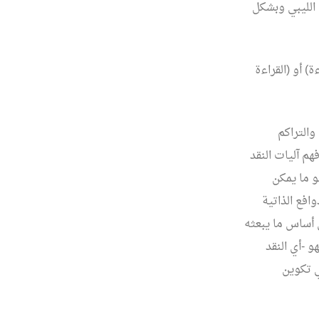
 الليبي وبشكل
 أو (القراءة
والتراكم
م آليات النقد
و ما يمكن
وافع الذاتية
 أساس ما يبعثه
 -أي النقد
ي تكوين