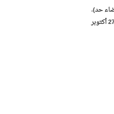
ضاء حد)
،
مسرح وزارة السياحة – طرابلس / 27 أكتوبر