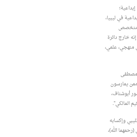
إبداعية؛
اعية في ليبيا،
اقد متخصص
إنه خارج دائرة
دي منهجي، علمي،
ي مصطفى
 ممن يمارسون
صور أبوشناف،
م المالكي”.
ليبي وإكسابه
حمهما الله)،