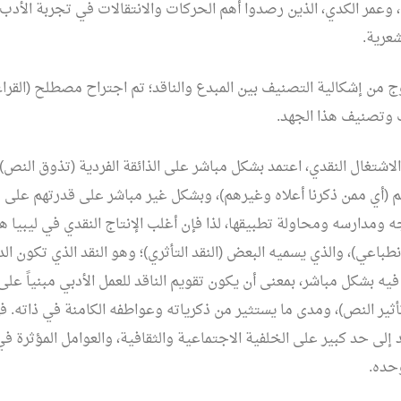
وعمر الكدي، الذين رصدوا أهم الحركات والانتقالات في تجربة الأدب
عرية.
من إشكالية التصنيف بين المبدع والناقد؛ تم اجتراح مصطلح (القراءة)
 وتصنيف هذا الجهد.
 الاشتغال النقدي، اعتمد بشكل مباشر على الذائقة الفردية (تذوق النص) 
م (أي ممن ذكرنا أعلاه وغيرهم)، وبشكل غير مباشر على قدرتهم على فه
 ومدارسه ومحاولة تطبيقها، لذا فإن أغلب الإنتاج النقدي في ليبيا ه
نطباعي)، والذي يسميه البعض (النقد التأثري)؛ وهو النقد الذي تكون الد
ه بشكل مباشر، بمعنى أن يكون تقويم الناقد للعمل الأدبي مبنياً على
ير النص)، ومدى ما يستثير من ذكرياته وعواطفه الكامنة في ذاته. فهو
 إلى حد كبير على الخلفية الاجتماعية والثقافية، والعوامل المؤثرة ف
حده.