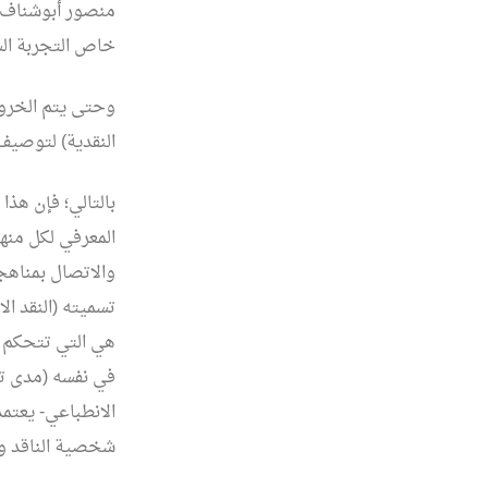
منصور أبوشناف، 
خاص التجربة الش
وحتى يتم الخروج 
النقدية) لتوصيف
بالتالي؛ فإن هذا
المعرفي لكل منه
والاتصال بمناهجه
تسميته (النقد الا
هي التي تتحكم في
في نفسه (مدى تأث
الانطباعي- يعتمد
شخصية الناقد و