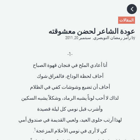
HOME
المقالات
عودة الشاعر لحضن معشوقته
CATEGORIES
by
رامز رمضان النويصري,
سبتمبر 20, 2011
GO TO
-1-
أنا أعادي الملح في فنجان قهوة الصباح
VISIT WEBSITE
أخاف لحظة الوداع، فالفراق شوك
أخاف أن تضيع وشوشات كفي في الظلام
لذاك لا أحب لوناً يشبه الرماد، وشكلاً يشبه السكين
وأشرب قبل نومي كل ليلة قصيدة
لهذا أرتب حلوى العيد، ولعبي القديمة في صندوق أمي
1
كي لا أرى في نومي الأحلام المزعجة
.