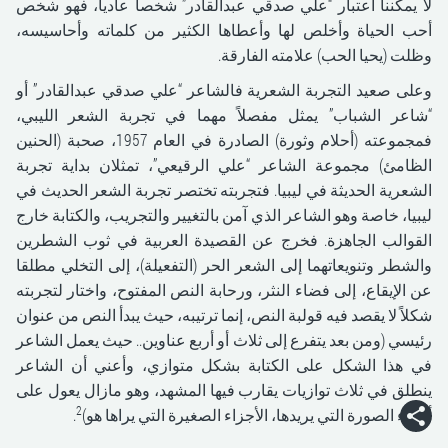
لا يمكننا اعتبار “علي صدقي عبدالقادر” شخصا عادياً، فهو شخص
أحب الحياة وأخلص لها وأعطاها الكثير من كلماته وأحاسيسه،
وظلت (يحيا الحب) علامته الفارقة.
وعلى صعيد التجربة الشعرية فالشاعر “علي صدقي عبدالقادر” أو
“شاعر الشباب” يمثل مفصلاً مهما في تجربة الشعر الليبي،
فمجموعته (أحلام وثورة) الصادرة في العام 1957، صحبة (الحنين
الظامئ) مجموعة الشاعر “علي الرقيعي”، تمثلان بداية تجربة
الشعرية الحديثة في ليبيا. فتجربته تختصر تجربة الشعر الحديث في
ليبيا، خاصة وهو الشاعر الذي آمن بالتغيير والتجريب، والكتابة خارج
القوالب الجاهزة. فخرج عن القصيدة العربية في ثوب الشطرين
والشطر وتنويعاتهما إلى الشعر الحر (التفعيلة)، إلى التخلي مطلقا
عن الإيقاع، إلى فضاء النثر، ورحابة النص المفتوح، واختار لتجربته
شكلاً لا يقصد فيه قولبة النص، إنما ترتيبه، حيث يبدأ النص من عنوان
رئيسي (ومن بعد يتفرع إلى ثلاث أو أربع عناوين.. حيث يعمل الشاعر
في هذا الشكل على الكتابة بشكل متوازي، وأعني أن الشاعر
ينطلق في ثلاث توازيات يقارب فيها المشهد، وهو مازال يعول على
2
أجزاء الصورة التي يريدها، الأجزاء الصغيرة التي يراها هو)
.