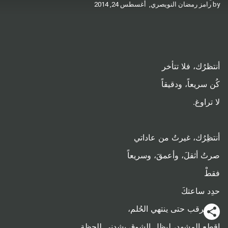
by
رامز رمضان النويصري,
أغسطس 24, 2014
أنتظرُك، فلا تتأخر
كُن سريعاً، ودقيقاً
لا تراوغ.
أنتظِرُك، غيرتُ من عاداتي
صرتُ أثقلَ، وأعمقَ، وسريعاً
فقطْ
حدِد ساعتكَ
ولا تترقب حتى ينتهي الحُلم،
اقطع المشهد، ليظل الشوق يشدني للحظة.