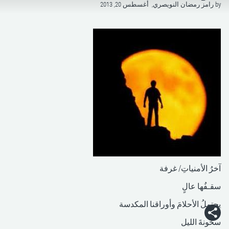
by
رامز رمضان النويصري,
أغسطس 20, 2013
آخرُ الأمنياتِ/ غرفة
سقـفُها عالٍ
يحتملُ الأحلامَ وأوراقنا المكدسة
سخونةَ الليل