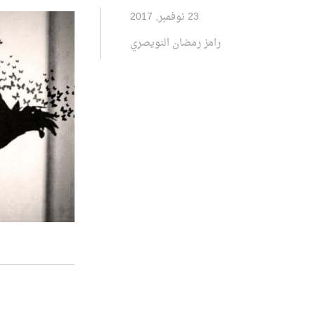
23 نوفمبر, 2017
رامز رمضان النويصري