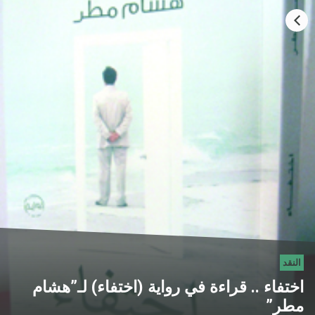
HOME
CATEGORIES
GO TO
VISIT WEBSITE
النقد
اختفاء .. قراءة في رواية (اختفاء) لـ”هشام
مطر”