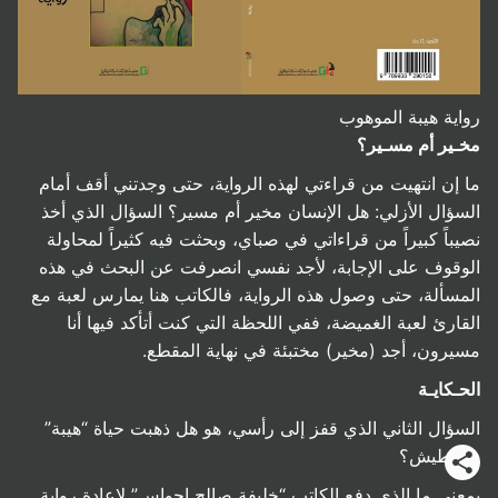
رواية هيبة الموهوب
مخـير أم مسـير؟
ما إن انتهيت من قراءتي لهذه الرواية، حتى وجدتني أقف أمام
السؤال الأزلي: هل الإنسان مخير أم مسير؟ السؤال الذي أخذ
نصيباً كبيراً من قراءاتي في صباي، وبحثت فيه كثيراً لمحاولة
الوقوف على الإجابة، لأجد نفسي انصرفت عن البحث في هذه
المسألة، حتى وصول هذه الرواية، فالكاتب هنا يمارس لعبة مع
القارئ لعبة الغميضة، ففي اللحظة التي كنت أتأكد فيها أنا
مسيرون، أجد (مخير) مختبئة في نهاية المقطع.
الحـكايـة
السؤال الثاني الذي قفز إلى رأسي، هو هل ذهبت حياة “هيبة”
طراطيش؟
بمعنى ما الذي دفع الكاتب “خليفة صالح احواس” لإعادة رواية