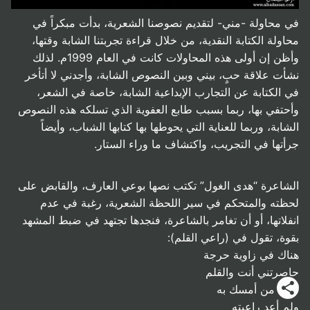
في محاولة -مني- لتقديم نصوصنا الشعرية، بدأت مبكراً في
محاولة الكتابة النقدية، من خلال قراءة تجربتنا الشابة وقتها،
وأظن إن أولى هذه المحاولات كانت في العام 1999م. لذلك
نشأت علاقة حبٍ، بيني وبين النصوص الشابة، وأجدني لا أتأخر
في الكتابة عن التجارب الإبداعية الشابة، خاصة في الشعر،
وأحتفي بها، ربما بسبب طابع العفوية الذي تسلكه هذه النصوص
الشابة، وربما للعناية التي يحوطها بها كتابها الشباب، وأيضاً
جرأتها في التجريب، واكتشاف ما وراء الستار.
الشاعرة “هدى الغول” تكتب نصها بوعي العارف، والقابض على
لحظته والمتحكم في سير اللحظة الشعرية، رغبة في عدم
انفلاتها، أو أن تغامر بالشاعرة، فنجدها تجتهد في ضبط المشهد
بقوة، تقول في (راعي القلم):
هناك في زاوية حرجة
حاصرتني أنت والقلم
كأنك من أمسك به
ولم أعد راعيته