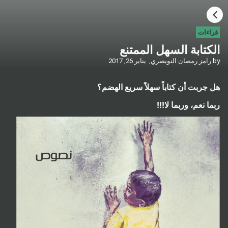
HOME
قراءات
الكتابة السهل الممتنع
CATEGORIES
by
رامز رمضان النويصري,
يناير 26, 2017
GO TO
هل جربت أن كتاباً سهلاً سريع الهضم؟
ربما نعم، وربما لا!!!
VISIT WEBSITE