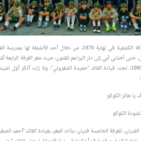
تعرفت إلى الحركة الكشفية في نهاية 1979، من خلال أحد الأنشطة لها ب
 حتى أخذني أبي إلى دار البراعم للفنون، حيث مقر الفرقة الرابعة أشب
في بداية العام 1980، تحت قيادة القائد “حميدة الشقروني”. ولا زلت أذكر أول 
 يا طائر الكوكو
نشودة الكوكو
لفتيان، للفرقة الخامسة فتيان، بذات المقر، بقيادة القائد “أحمد الص