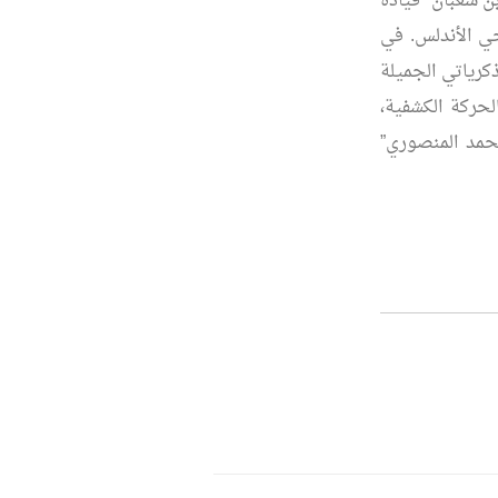
ن شعبان” قيادة
وحي الأندلس. في
ذكرياتي الجميلة
لحركة الكشفية،
محمد المنصوري”