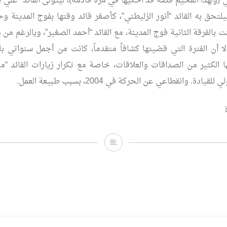
(ولهذا المخيم قصة قد أحكيها في مرة قادمة)، ليتولى القائد “علي ب
يلتحق به القائد “أنور الزليطني”، كأصغر قائد وقتها بفوج المدينة 
ت بالفرقة الثانية فوج المدينة، مع القائد “أحمد الصغير”، وبالرغم من 
إلا أن الفترة التي قضيتها كشافاً متقدماً، كانت من أجمل سنواتي با
 الكثير من الصداقات والعلاقات، خاصة مع تكرار زيارات القائد “
ادة. وانقطاعي عن الحركة في 2004، بسبب طبيعة العمل.
كشاف
مرة
..
كشاف
إلى