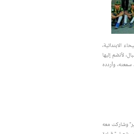
مدرسة الفيحاء الابتدائية،
ال، لأنضم إليها
نشيد سمعته، وأردده
غير” وشاركت معه