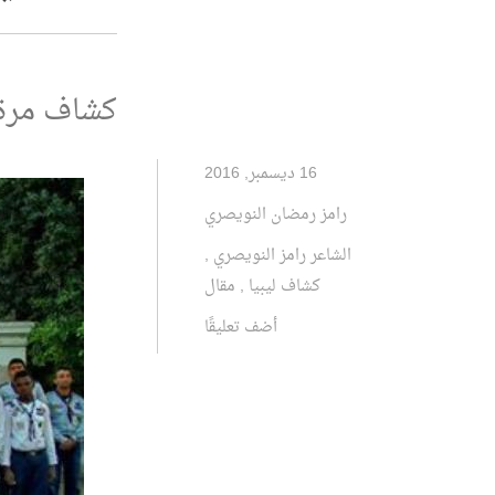
كشاف مرة .
16 ديسمبر, 2016
رامز رمضان النويصري
الشاعر رامز النويصري
,
كشاف ليبيا
,
مقال
أضف تعليقًا