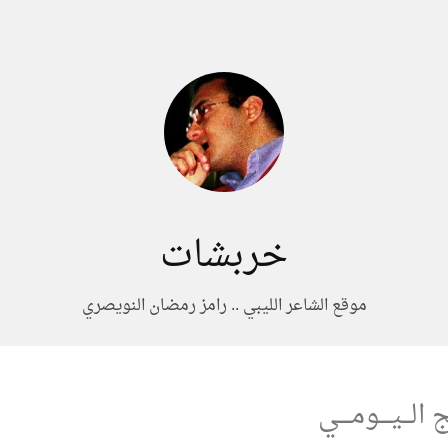
خربشات
موقع الشاعر الليبي .. رامز رمضان النويصري
ـج الـــيــــومــــي