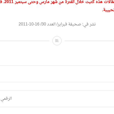
تنويه: سلسلة 
حبيبة.
نشر في: صحيفة فبراير/ العدد 30/ 16-10-2011
البــــرنــــامــــج
الـــيــــومــــي
الرقمي 