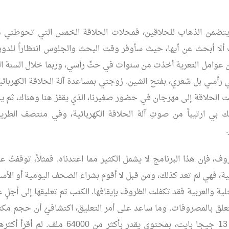
ا يتضمن الذهاب للحلاقين، فمحلات الحلاقة الخمس التي تحوطني مغ
ألا أبحث عن أيها، حيث سأوفر وقت البحث والجلوس انتظاراً للدور
 عوامل التعرية أخذت من سنوات في حتِّ رأسي، وربما خلال السنة 
ي رأسي بل شعري، بفتح الشين. زوجتي بمساعدة آلة الحلاقة الكهربائية
لحلاقة إلى مهرجان في حضور صغيرنا، الذي يقفز هنا وهناك، ثم يدف
 بي ارتيباً من صوتِ آلة الحلاقة الكهربائية، وفي منتصف الطريق
وف، فإن هذا البرنامج لا يشمل الكثير مما اعتدناه. فمثلاً، توقفتُ 
ية، فهي لم تعد كذلك، ومن قبل لا أقوم بشراء الصحف اليومية أو الأسبو
لية والعربية فقد تكفلت الظروف بإيقافها. الكتب تم تعليقها إلى أجلٍ 
تتعلق بالمصروفات. وما ساعد على أمر التعليق، اكتشافيُ أن حجم مكت
احتوى أكثر من 13 جيجا بايت، بمحتوى يقدر بأكثر من 