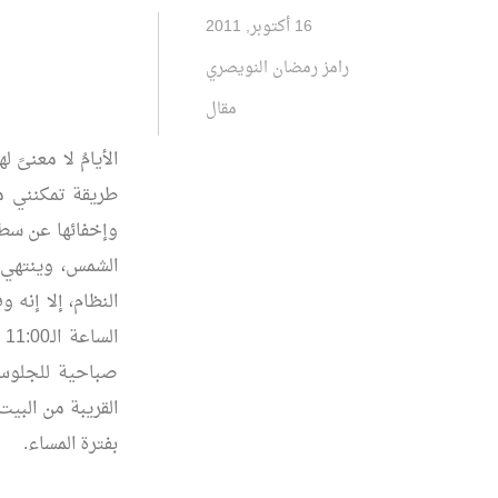
16 أكتوبر, 2011
رامز رمضان النويصري
مقال
الأيامُ لا معنىً 
طريقة تمكنني من
وإخفائها عن سطح
الشمس، وينتهي م
ا
صباحية للجلوس 
القريبة من البيت
بفترة المساء.