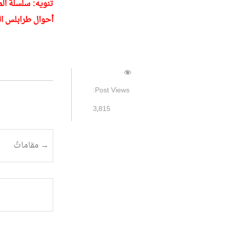
أحوال طرابلس ال
Post Views:
3٬815
تصفح
→
مقاماتُ
المقالة