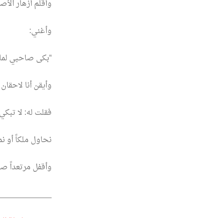
وأقلم أزهار الأص
وأغني:
“بكى صاحبي لما 
وأيقن أنا لاحقان
فقلت له: لا تبكي
نحاول ملكاً أو ن
وأقفل مرتعداً ص
____________