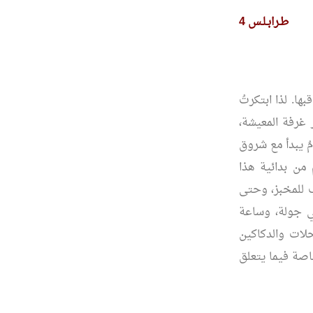
طـرابـلـس 4
بها. لذا ابتكرتُ
 غرفة المعيشة،
ُ يبدأ مع شروق
 من بدائية هذا
لى حدٍ كبير. فمثلاً، الـ07:30 موعد الذهاب للمخبز، وحتى
ج في جولة، وساعة
لات والدكاكين
خاصة فيما يتعلق