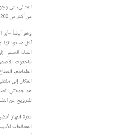
المثالي، في وجو
من أكثر من 200 رواية، من أهم الروايات العالمية باللغة الإنجليزية، إضافة للموسوعة البريطانية.
وهو أيضاً –أي ا
أقل مستوياتها، وا
الفناء الخلفي 
فاحتوت الأصص، 
الطماطم، النعنا
المكان إلى ملتقى،
هو جولاتي الصب
للترويح عن النف
فترة النهار أقض
المطالعات الأدبية