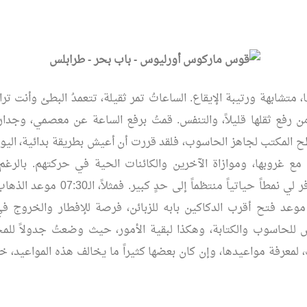
لها، متشابهة ورتيبة الإيقاع. الساعاتُ تمر ثقيلة، تتعمدُ البطئ وأنت تراق
 رفع ثقلها قليلاً، والتنفس. قمتُ برفع الساعة عن معصمي، وجدار
 المكتب لجاهز الحاسوب، فلقد قررت أن أعيش بطريقة بدائية، اليوم
ع غروبها، وموازاة الآخرين والكائنات الحية في حركتهم. بالرغم
النظام، إلا إنه وفر لي نمطاً حياتياً منتظماً إ
لساعة الـ11:00 موعد فتح أقرب الدكاكين بابه للزبائن، فرصة للإفطار والخرو
للحاسوب والكتابة، وهكذا لبقية الأمور، حيث وضعتُ جدولاً للمح
، لمعرفة مواعيدها، وإن كان بعضها كثيراً ما يخالف هذه المواعيد، 