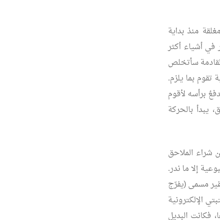
لقة منذ بداية
 في أشياء أكثر
القادمة سأتخلص
 تقوم بما يلزم.
عُ برأسه لأقوم
، يبدأ بالحركة
عن شراء الملاحق
عية إلا ما ندر.
غير مسمى (يفرّج
بتي الإلكترونية
64000 ملف. لم أقرأ أكثرها، فكانت البديل