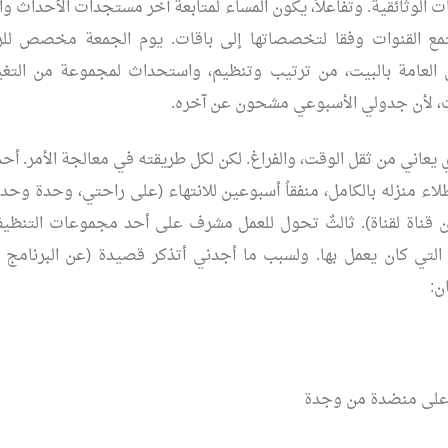
ت الوثائقية. وتفاعلاً، يكون المساء لمتابعة آخر مستجدات الأحداث وا
مع القنوات وفقا لتخصصاتها إلى باقات. يوم الجمعة مخصص للرا
 العامة بالبيت، من ترتيب وتنظيم، واستحداث لمجموعة من التغيي
 لأن جدولي الأسبوعي مشحون عن آخره.
يعاني من ثقل الوقت، والفراغ. لكن لكل طريقته في معالجة الأمر. أحد
بطلاء منزله بالكامل، منفقاُ أسبوعين للانتهاء (على راحتي، وحدة وحدة)
ن قناة لقناة). ثالثٌ تحول للعمل مشرف على أحد مجموعات التنظي
 التي كان يعمل بها. ولسبب ما أجدني أتذكر قصيدة (عن البرنامج ا
ن:
 على منضدة من وجدة