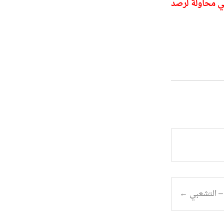
المقالات هذه كتبت خلال الفترة من شهر مارس وحتى سبتمبر 2011. في محاولة لرصد
– التشعبي
←