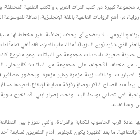
د مجموعة كبيرة من كتب التراث العربي، والكتب العلمية المختلفة،
لبرنامج اليومي-، لا يتضمن أي رحلات إضافية، غير مخطط لها مسبقاً
لعذر الذي لا يُرد (وين البنزينا). أما الذهاب للتنزه، فقد ألغي تماماً لذ
إلى حديقة صغيرة، باستنبات مجموعة من النباتات، وهو مشروع كانت
من مختلف الأحجام، على مجموعة من النباتات؛ كالريحان، البق
ع، الصباريات، ونباتات زينة مزهرة وغير مزهرة. وبحضور عصافير 
 يبدأ منذ الصباح الباكر بوصلةٍ زقزقة متباينة الإيقاع، لتعيدها مساءً. أ
احية التي تصلني بوسط البلد. وتحت إصرار ابني، قد نخرج سوية 
س، وهنا نفسه.
يها عادة قرب الحاسوب للكتابة والقراءة، والتي تتوزع بين المطالع
 والثقافية. ما بعد الظهيرة يكون للجلوس أمام التلفزيون لمتابعة أحد ا