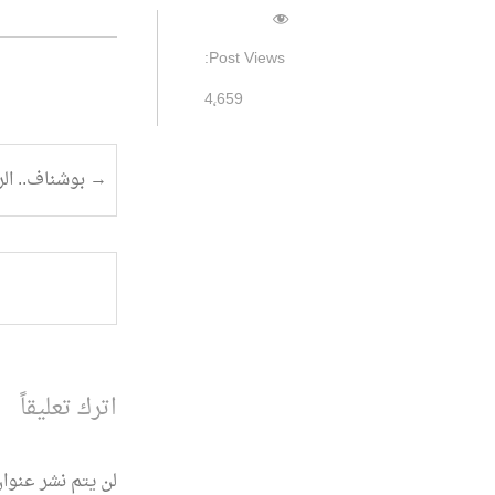
Post Views:
4٬659
تصفح
→
بوشناف.. الر
المقالة
اترك تعليقاً
لن يتم نشر عنوان