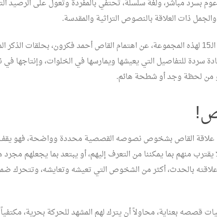
وم بسرد مباشر، ولغة سلسلة، تحتفي بالمفردة وتعول على الرصيد التر
والجمل ذات العلاقة بالنصوص التراثية والمقدسة.
تكشف النصوص الـ15 لهذه المجموعة، عن اهتمام القاص أحمد فكرون، بحلقات الذكر
ادة سردة للتفاصيل التي يعيشها ويمارسها في الخلوات، وإنتاجها ف
 من لحظة وجد أو شطحة هائم.
ص!
تي علاقة القاص بشخوص نصوصه القصصية محددة وواضحة، فهو يقف
قترب منهم بما يمكننا من التعرف إليهم، أو يبتعد بما يجعلهم مجرد 
لاقته بالحدث، أكثر من الشخوص التي تعيشه وتعايشه، وتتحرك ضمن
قصصه بعناية، محاولاً أن يترك لهم المشهد للحركة بحرية، مكتفياً ب