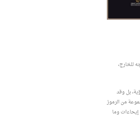
جه للخارج،
ية، بل وقد
موعة من الرموز
ن إيحاءات وما