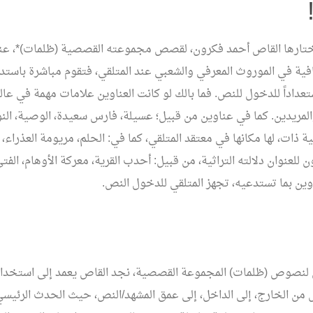
اختارها القاص أحمد فكرون، لقصص مجموعته القصصية (ظلمات)*، عن
افية في الموروث المعرفي والشعبي عند المتلقي، فتقوم مباشرة باستد
ستعداداً للدخول للنص. فما بالك لو كانت العناوين علامات مهمة في عا
لمريدين. كما في عناوين من قبيل؛ عسيلة، فارس سعيدة، الوصية، النوب
نية ذات، لها مكانها في معتقد المتلقي، كما في: الحلم، مريومة العذراء
ن للعنوان دلالته التراثية، من قبيل: أحدب القرية، معركة الأوهام، الف
اوين بما تستدعيه، تجهز المتلقي للدخول النص.
 لنصوص (ظلمات) المجموعة القصصية، نجد القاص يعمد إلى استخدام 
ص من الخارج، إلى الداخل، إلى عمق المشهد/النص، حيث الحدث الرئيسي