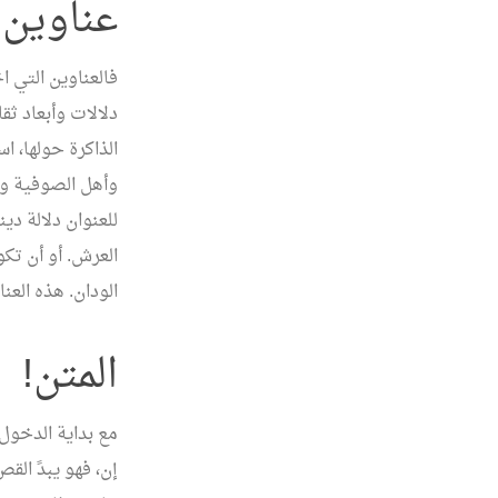
عناوين!
فالعناوين التي 
دلالات وأبعاد ثق
الذاكرة حولها، ا
وأهل الصوفية وا
للعنوان دلالة دي
العرش. أو أن تكو
الودان. هذه العن
المتن!
مع بداية الدخول
إن، فهو يبدً الق