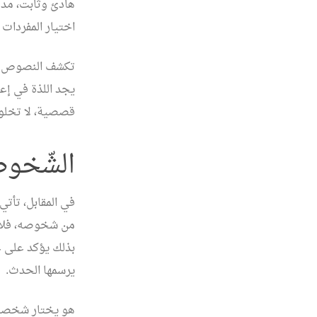
هادئ وثابت، مدع
اختيار المفردات 
يجد اللذة في إع
قصصية، لا تخلو
الشّخو
في المقابل، تأ
من شخوصه، فلا ي
بذلك يؤكد على ع
يرسمها الحدث.
هو يختار شخصيات 