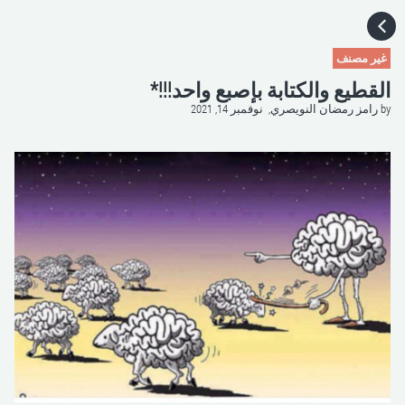
HOME
غير مصنف
القطيع والكتابة بإصبع واحد!!!*
CATEGORIES
by
رامز رمضان النويصري,
نوفمبر 14, 2021
GO TO
VISIT WEBSITE