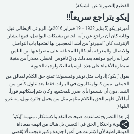
القطيع (الصورة: عن الشبكة)
إيكو يتراجع سريعاً!!
أمبرتو إيكو (5 يناير 1932 – 19 فبراير 2016م)، الروائي الإيطالي قبل
وفاته كان أن تراجع عن رأيه الخاص بشبكات التواصل، فمع انتشار
الإنترنت كان “امبيرتو” من أشد المعجبين بها لفتحها باب التواصل
والاتصال والمعرفة بأشكالها المختلفة على مصراعيها بين الناس.
غير أنه راجع موقفه بعد ذلك ودقّ ناقوس الخطر، محذراً من مغبة
سيطرة الأغبياء على هذه الوسيلة التكنولوجية الحيوية.
يقول “إيكو”: (أدوات مثل تويتر وفيسبوك؛ تمنح حق الكلام لفيالق من
الحمقى، ممن كانوا يتكلمون في البارات فقط بعد تناول كأس من
النبيذ، دون أن يتسببوا بأي ضرر للمجتمع، وكان يتم إسكاتهم فوراً.
أما الآن فلهم الحق بالكلام مثلهم مثل من يحمل جائزة نوبل، إنه غزو
البلهاء)
إثر هذا التصريح تصاعدت صيحات النقد والاستنكار، متهمة “إيكو”
بالنخبوية واحتكار الحق في التعبير، بل هناك من اتهمه بمعاداة
الديمقراطية لأن الإنترنت هي أغورا جديدة وكبيرة يجب ألا يُقصى