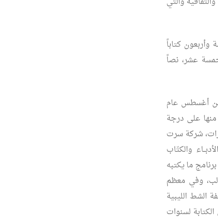
والتفافية والتي
وأربعون كتاباً
خمسة عشر، نصاً
 من أغسطس عام
 منها على درجة
 لصيانة طائرات، شركة سرت
بــاء والكتّاب
ب وتدريجي منذ عام 1988م. استفاد من برنامج ما يكتبه
الب، وفي معظم
 الشط الليبية
 الكتابة لسنوات