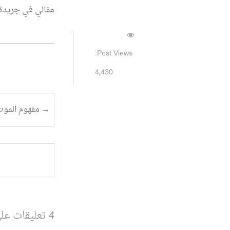
مقالي في جريدة فسانيا العدد 164 
Post Views:
4٬430
تصفح
→
مفهوم الموت
المقالة
4 تعليقات على “