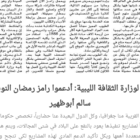
وزارة الثقافة الليبية: أدعموا رامز رمضان الن
سالم أبوظهير
لقريبة منا جغرافيا، وكل الدول البعيدة عنا حضارياً، تخصص حكومات
ً لمشاريع تنفيذها يعود بالنفع على البلاد في شتى المجالات، ويتم ه
عددة أهمها وبكل تأكيد الدعم المادي لهذه المشاريع لكي تنجح و