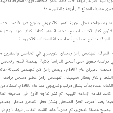
ورة فيه أكثر من أربعة ألاف مادة تشمل مختلف فروع المعرفة الأدبية 
صري مشرف الموقع الى أربعة وثلاثين مادة.
تميزه نجاحه دخل تجربة النشر الالكتروني ونجح فيها فأصدر خمسة 
ا ثلاثون كتابا لكتاب ليبيين، وخمسة عشر كتابا لكتاب عرب ونشر 
نشر الموقع تمانين عددا من أعداد مجلة المقتطف الالكترونية.
ام للموقع المهندس رامز رمضان النويصري في الخامس والعشرين
ج في دراسته بتفوق حتى ألتحق للدراسة بكلية الهندسة قسم، وتحصل
البكالوريوس في هندسة الطيران عام 1997م . ويعمل رامز الان كمهندس
لنفط والغاز بمطار معيتيقة. المهندس رامز عضو مسجل برابطة الأد
الليبيين. موهبة الكتابة عنده بدأت بشكل مرت
 كانت تقدمه الإذاعة الليبية، ثم نشر نتاجه الأول في صحيفة الط
فيما بعد. أحترف العمل الصحفي بشكل فعلي كمحرر صحفي بصحيفة
ليصبح منسقا للتحرير، ثم مشرفاً عاما للقسم الثقافي فيها. داوم في