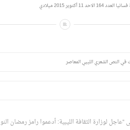
الاحد 11 أكتوبر 2015 ميلادي
عاجل
لوزارة
الثقافة
الليبية:
 في النص الشعري الليبي المعاصر
أدعموا
رامز
رمضان
النويصري
عاجل لوزارة الثقافة الليبية: أدعموا رامز رمضان الن