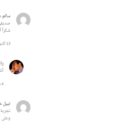
سالم ع
صديقي 
شكراً أ
13 أكتوبر, 2015 على 08:49
را
أش
4 نوفمبر, 2015 على 12:42
نبيل ع
تجربة 
وعلى و