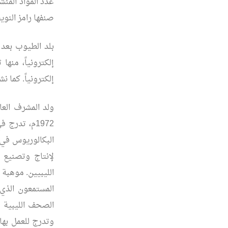
عدد المواد المنش
صنفها رامز النوي
بلد الطيوب بعد 
إلكترونياً، منه
إلكترونياً. كما 
ولد المشرف الع
1972م، تدر
لإنتاج وتصنيع ا
المستمعون الذي
الصحف الليبية 
وتدرج للعمل بها 