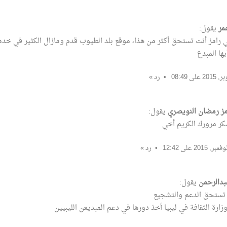
مر
يقول:
رامز أنت تستحق أكثر من هذا، موقع بلد الطيوب قدم ومازال الكثير في خدمة
يها المبدع
رد
مز رمضان النويصري
يقول:
كر مرورك الكريم أخي
رد
بدالرحمن
يقول:
تستحق الدعم والتشجيع
زارة الثقافة في ليبيا أخذ دورها في دعم المبديعن الليبيين