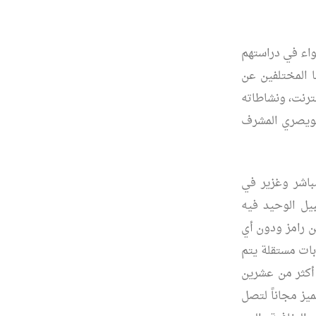
سواء في دراستهم
ا المختلفين عن
ترنت، ونشاطاته
نويصري المشرف
باشر وغزير في
بيل الوحيد فيه
 بجهود شخصية من رامز ودون أي
 لديهم حسابات مستقلة يتم
 أكثر من عشرين
يز مجاناً لتصل