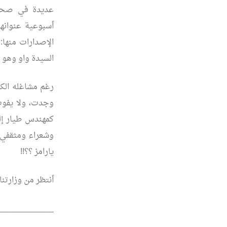
عديدة في صحيف
أسبوعية عنوانه
الإصدارات منها
السيدة واو وهو 
رغم مشاغله الكث
وجدت، ولا يفوت
كمهندس طيار إل
وشعراء ومثقفي ل
يارامز ؟؟!!
أنتظر من وزارتنا
____________