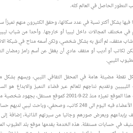
ب التطور الحاصل في العالم كله.
ها فيها يشكل أكثر نسبة في عدد سكانها، وحقق الكثيرون منهم تميزاً 
 في مختلف المجالات داخل ليبيا أو خارجها. وأحدا من شباب ليبي
شاب مثقف، لم ألتق به بشكل شخصي، ولكن أسمه متاح في شبكة الان
مكن لكاتب أو أديب أو مثقف عادي أن يغفل عن أسم رامز رمضان ال
لطيوب الليبي.
كل نقطة مضيئة هامة في المحفل الثقافي الليبي، ويسهم بشكل م
 الليبيين وتقديم نتاجهم للعالم عبر فضاء التميز والابداع هو الس
للاستمرار. ليتبث هذا الموقع تميزه منذ 22-9-2001 كموقع مستقل،
دعم، ليصل عدد الأعضاء فيه اليوم الى 248 كاتب، وصحفي، وباحث ليبي
يف بإبداعهم ويعرض صورهم وجانبا من سيرتهم الذاتية، إضافة إلى
يف في حسابات مستقلة. هذه الخدمة يقدمها موقع بلد الطيوب المم