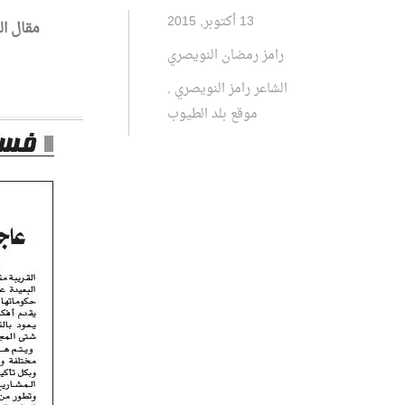
13 أكتوبر, 2015
مقال ال
رامز رمضان النويصري
الشاعر رامز النويصري
,
موقع بلد الطيوب