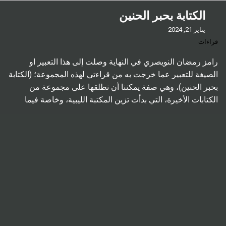
الكتابة بحبر الحنين
يناير 21, 2024
قراءات
رامز رمضان النويصري في النهاية وصلت إلى هذا التعبير او
الصيغة للتعبير عما خرجت به من قراءتي لهذه المجموعة؛ (الكتابة
بحبر الحنين)، وهي صفة يمكننا أن نطلقها على مجموعة من
الكتابات الأخيرة، التي بدأت تزين المكتبة الليبية، وخاصة فيما
يتعلق بالسرد، وأكثر تحديدًا؛ القصة القصيرة، ومن بعد الرواية.
فبالرغم من تراجع القصة القصيرة في ليبيا، […]