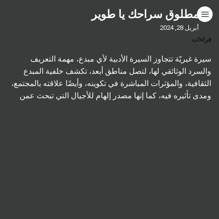
مطلوق سراحك يا طوير
HOME
أبريل 28, 2024
قراءات
CATEGORIES
سيرة غيريّة تتجاوز السيرة الأدبية لأي مبدع، مهمة التعريف
والسرد الوثائقي لها، لتصل مناطق أبعد، تكشف خلفية المبدع
GO TO
الثقافية، والمؤثرات المباشرة في تكوينه، وأيضًا علاقته بالمجتمع،
ومدى تأثيره فيه، كما إنها مصدر إلهام للأجيال التي تبحث عمن
يضيء لها المناطق المعتمة من التجربة الإبداعية. ويمثل صدور
VISIT WEBSITE
كتاب في السيرة الأدبية، أو الإبداعية لأحد المبدعين، يعد […]