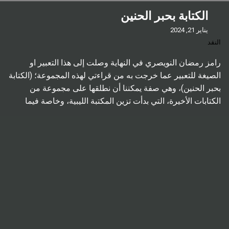
الكتابة بحبر الحنين
يناير 21, 2024
النقد
رامز رمضان النويصري في النهاية وصلت إلى هذا التعبير او
الصيغة للتعبير عما خرجت به من قراءتي لهذه المجموعة؛ (الكتابة
بحبر الحنين)، وهي صفة يمكننا أن نطلقها على مجموعة من
الكتابات الأخيرة، التي بدأت تزين المكتبة الليبية، وخاصة فيما
يتعلق بالسرد، وأكثر تحديدًا؛ القصة القصيرة، ومن بعد الرواية.
فبالرغم من تراجع القصة القصيرة في ليبيا، […]