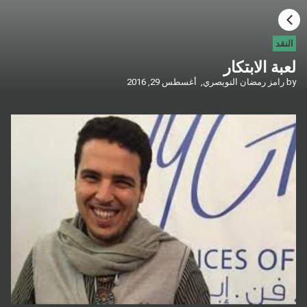
HOME
النقد
لعبة الابتكار
CATEGORIES
by
رامز رمضان النويصري,
أغسطس 29, 2016
GO TO
VISIT WEBSITE