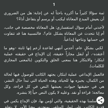
1
ثمة سؤالا كثيراً ما أكرره باحثاً له عن إجابة: هل من الضروري
أن يعيش المبدع المعاناة ليكتب أو يرسم أو يتفاعل أداءً؟
لأجدني أمام سؤال استفساري: هل المعاناة مخصصة في جانب،
أم إنا نتحدث عن المعاناة بشكل عام؟، فالنسبية هنا قد تتفاوت
في حسابها ونتاجها إبداعياً.
لكني بشكلٍ عام، أجدني أنتهي لقاعدة أزعم إنها ثابتة -وهو ما
أعتقده-، أو لنقل مجازاً حقيقة، إن الإبداع في حقيقته عملية
ابتكار؛ والابتكار هنا بمعنى الخلق والتكوين (بالمعنى المجازي
للكلمات).
فالعمل الإبداعي عملية ابتكار، يجتهد الكاتب للوصول فيها لحالة
من الكمال، يجيزه بها للحياة، وهذه الحياة التي تبدأ حال النشر،
هي في حقيقتها حيوات، يعيشها النص في كل قراءة، وكل
معالجة؛ قراءة أو نقد. وعليه لا يكون النص حياً إلا بنشره.
ولو سلمنا بهذه الحقيقية، والتي أؤمن بها، فإن الإبداع يكمن في
قدرة الكاتب على إبهار المتلقي بمنجزه، وهنا الأمر لا يتعلق