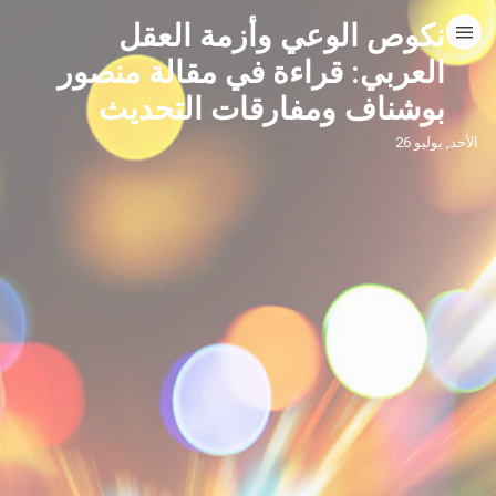
نكوص الوعي وأزمة العقل
HOME
العربي: قراءة في مقالة منصور
بوشناف ومفارقات التحديث
CATEGORIES
الأحد, يوليو 26
GO TO
VISIT WEBSITE