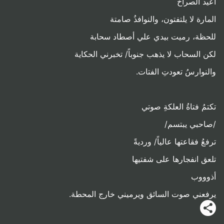
أعيد الصراخ
المارة لا يلتفتون، والنوافذُ صامتة
للحظة، رميت بيدي علي أصطاد سحابة
لكن السحاب لا يذهب جنوباً/ تخبرني الحكاية
والنوارسُ تعودتِ الفتات.
تكتمُ فتاةُ العلكةِ صوتي
/صاحبي يبتسم/
ترفعُ فقاعتها عالياً/ ورديةً
تلعق انفجارها على شفتيها
أذوووب
يرفعني صوت السائق ويرميني خارج المحطة.