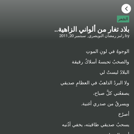
HOME
الشعر
بلاد تغار من ألواني الزاهية..
CATEGORIES
by
رامز رمضان النويصري,
سبتمبر 20, 2011
GO TO
الوجوهُ في لونِ الموتِ
والصخبُ تحبسهُ أسلاكُ رقيقة
VISIT WEBSITE
البلادُ ليستْ لي
ولا البردُ الذاهبُ في العظامِ صديقي
يصفعُني كلَّ صباح،
ويسرقُ من صدري أغنية.
أصرُخ
يسحبُ صديقي طاقيته، يخفي أذُنيه