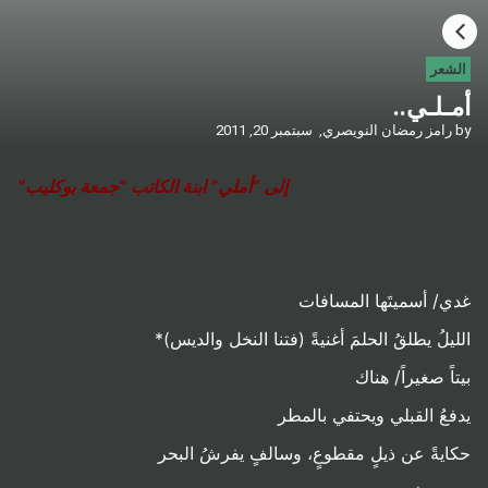
HOME
الشعر
أمـلـي..
CATEGORIES
by
رامز رمضان النويصري,
سبتمبر 20, 2011
GO TO
إلى “أملي” ابنة الكاتب “جمعة بوكليب”
VISIT WEBSITE
غدي/ أسميتَها المسافات
الليلُ يطلقُ الحلمَ أغنيةً (فتنا النخل والديس)*
بيتاً صغيراً/ هناك
يدفعُ القبلي ويحتفي بالمطر
حكايةً عن ذيلٍ مقطوعٍ، وسالفٍ يفرشُ البحر