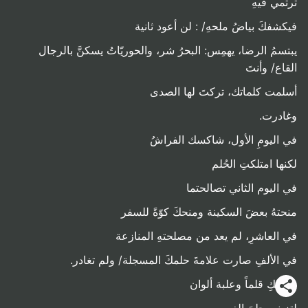
ترتمي فيهِ
فيكشفكَ بياضُ ملحهِ/ : لن أعود ثانية
يبتسمُ الرضا، يهمِس: البحرُ شر، والحوريّاتُ يسكنَّ بالرجال
القاع/ وأنتَ
أسلمت كلماتك، تركتَ لها الصدى
وغادرت.
في اليومِ الأول، شاكسك الفراشُ
لكنها امتلكتِ الحُلم
في اليوم الثاني تصالحتما
منحتهُ بعضَ السكينة ومنحكَ كوّةً للسفر
في العاشرِ، لم يعد من مصلحتهِ المنازعة
في الألفِ صارت علامةَ حلمكَ المسجلة/ ولم تغادر.
سأهبُكِ قلماً وعلبة ألوان