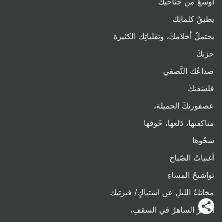
أوسعُ من جناحيك
يطيقُ كلماتِك
يحتملُ أحلامكَ، وتقلباتِك الكثيرة
حزنكَ
صداعُك النَّصفي
فلسَفتكَ
عصفورتكَ الجميلة،
مناكفتها، دَلعها، خَوفها
شجْوها
أغنياتُ الصّباح
تواشيحُ المساءِ
مخاتلةُ الليلِ عن اشتباكٍ/ فيرتبك
القمرُ الساهرُ في السقفِ،