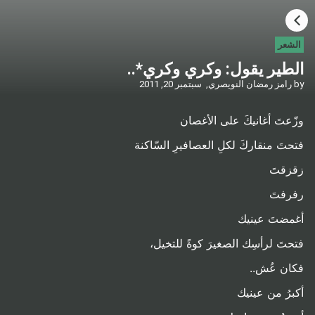
HOME
الشعر
الطير يقول: وكري وكري*..
CATEGORIES
by
رامز رمضان النويصري,
سبتمبر 20, 2011
GO TO
وزّعتَ أغانيكَ على الأغصان
فتحتَ منقاركَ لكلِ العصافيرِ السّاكنة
VISIT WEBSITE
زقزقتَ
رفرفتَ
أغمضتَ عينيك
فتحتَ لرأسِك الصغيرَ كوةً للتخيل،
فكان عُش..
أكبرُ من عينيك