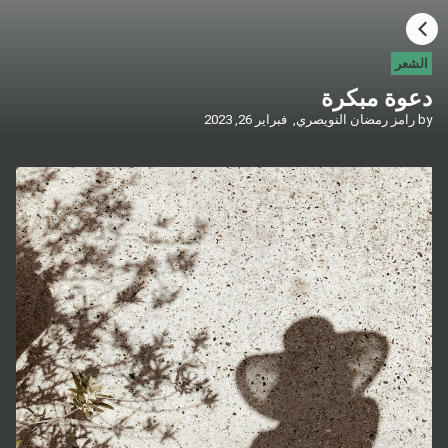
HOME
الشعر
دعوة مبكرة
CATEGORIES
by
رامز رمضان النويصري,
فبراير 26, 2023
GO TO
VISIT WEBSITE