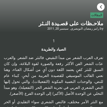
HOME
المقالات
ملاحـظات على قصـيدة النـثر
CATEGORIES
by
رامز رمضان النويصري,
سبتمبر 20, 2011
GO TO
1
الصياد والطريدة
VISIT WEBSITE
تعرف العرب الشعر من مبدأ النقيض. فالنثر ضد الشعر. والعرب
عدّت الشعر الفن الأكثر رفعة والصورة لقوة البلاغة، وإن كان
السبق للنثر كفنٍ يعتمد اللغة دون أيٍ من أشكال الغناء، وهنا
نعني القالب الموسيقي للقصيدة العربية من أبحرٍ، كبناء عام
للنص، والوحدات النغمية المكونة (التفعيلات)، والتي تحول إليها
النص الشعري العربي في تجربة الشعر الحر (التفعيلة)، وهو مبدأ
التخلي عن الوحدة الأصل (الأكبر) إلى الوحدة الفرع (الأصغر).
مع النثر الأمر مختلف، فالنص الشعري سواء التقليدي أو الحر