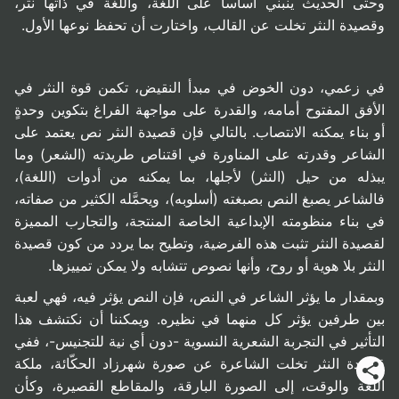
وحتى الحديث ينبني أساساً على اللغة، واللغة في ذاتها نثر،
وقصيدة النثر تخلت عن القالب، واختارت أن تحفظ نوعها الأول.
في زعمي، دون الخوض في مبدأ النقيض، تكمن قوة النثر في
الأفق المفتوح أمامه، والقدرة على مواجهة الفراغ بتكوين وحدةٍ
أو بناء يمكنه الانتصاب. بالتالي فإن قصيدة النثر نص يعتمد على
الشاعر وقدرته على المناورة في اقتناص طريدته (الشعر) وما
يبذله من حيل (النثر) لأجلها، بما يمكنه من أدوات (اللغة)،
فالشاعر يصبغ النص بصبغته (أسلوبه)، ويحمَّله الكثير من صفاته،
في بناء منظومته الإبداعية الخاصة المنتجة، والتجارب المميزة
لقصيدة النثر تثبت هذه الفرضية، وتطيح بما يردد من كون قصيدة
النثر بلا هوية أو روح، وأنها نصوص تتشابه ولا يمكن تمييزها.
وبمقدار ما يؤثر الشاعر في النص، فإن النص يؤثر فيه، فهي لعبة
بين طرفين يؤثر كل منهما في نظيره. ويمكننا أن نكتشف هذا
التأثير في التجربة الشعرية النسوية -دون أي نية للتجنيس-، ففي
قصيدة النثر تخلت الشاعرة عن صورة شهرزاد الحكّائة، ملكة
اللغة والوقت، إلى الصورة البارقة، والمقاطع القصيرة، وكأن