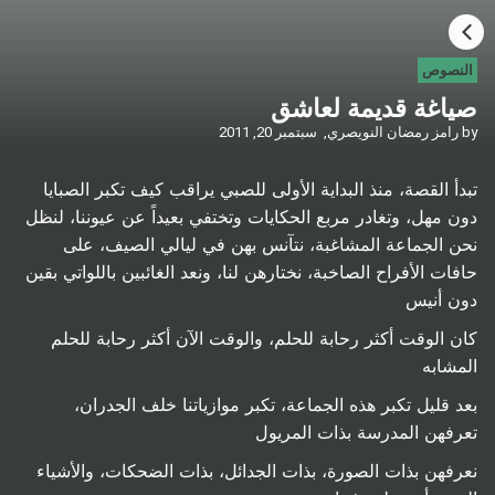
HOME
النصوص
صياغة قديمة لعاشق
CATEGORIES
by
رامز رمضان النويصري,
سبتمبر 20, 2011
GO TO
تبدأ القصة، منذ البداية الأولى للصبي يراقب كيف تكبر الصبايا
دون مهل، وتغادر مربع الحكايات وتختفي بعيداً عن عيوننا، لنظل
نحن الجماعة المشاغبة، نتآنس بهن في ليالي الصيف، على
VISIT WEBSITE
حافات الأفراح الصاخبة، نختارهن لنا، ونعد الغائبين باللواتي بقين
دون أنيس
كان الوقت أكثر رحابة للحلم، والوقت الآن أكثر رحابة للحلم
المشابه
بعد قليل تكبر هذه الجماعة، تكبر موازياتنا خلف الجدران،
تعرفهن المدرسة بذات المريول
نعرفهن بذات الصورة، بذات الجدائل، بذات الضحكات، والأشياء