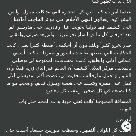
التي بدأت تظهر فينا
عندما أمر بأماكننا ألعن كل الحجارة التي تشكلت منازل، وألعن
البشر كيف يغتالون أشهى الأحلام على موائد الحاجة.. أماكننا
التي اكتشفنا فيها ذواتنا تحولت عنا، وغادرتنا، حتى مدرستي لم
تعد تعرفني كل ما فيها سار نحو غيرنا.. ولم يعد صوتي يوافقني
صار يخرج كثيراً ويلف دون أن أحكمه.. أضبطه كثيراً يغني، كانت
الحكايات التي يصنعها تحتشد بالصور والمفردات، كنت أسمي
كلماتي أغاني وأنطلق.. كانت المسافات الممنوحة لي توصلني
بالمدينة، مركز البلاد، أكتشف أن العالم غير الذي زرته قبلاً، وأن
الشوارع تحمل ما يخالف محفوظاتي، غصت أكثر، مدرستي الآن
تطل على مقبرة وتتسند على هضبة ومنزل قديم، وصخب هو ما
كنا نصنعه في كل ضحى، وعقب كل مغادرة..
المسافة الممنوحة كانت تعني حرية بذات الحجم حتى باب
النهاية.
أتعرفين..
أحببت كل اللواتي ألتقيهن، وحفظت صورهن جميعاً.. أحببت حتى