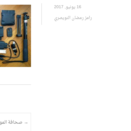
16 يونيو, 2017
رامز رمضان النويصري
تصفح
→
صحافة الموب