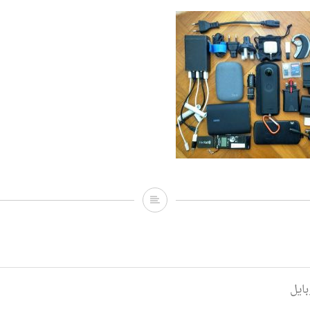
ملحقات_الموبايل_الصحافية
ايل