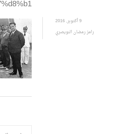
7%d8%b1
9 أكتوبر, 2016
رامز رمضان النويصري