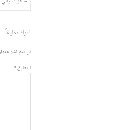
تصفح
→
غريتسياني ونظارة عم
المقالة
اترك تعليقاً
لن يتم نشر عنوان
التعليق
*