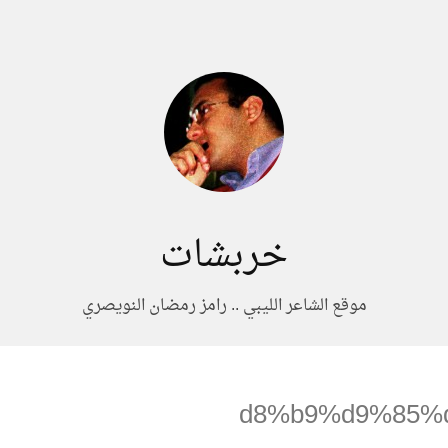
خربشات
موقع الشاعر الليبي .. رامز رمضان النويصري
%d8%b9%d9%85%