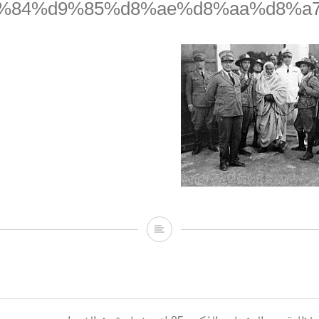
%84%d9%85%d8%ae%d8%aa%d8%a
%d8%b9%d9%85%d8%b1-
%ae%d8%aa%d8%a7%d8%b1