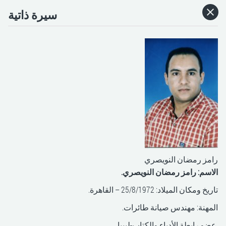
سيرة ذاتية
HOME
CATEGORIES
GO TO
VISIT WEBSITE
رامز رمضان النويصري
الاسم: رامز رمضان النويصري.
تاريخ ومكان الميلاد: 25/8/1972 – القاهرة.
المهنة: مهندس صيانة طائرات.
.عضو رابطة الأدباء والكتاب-ليبيا