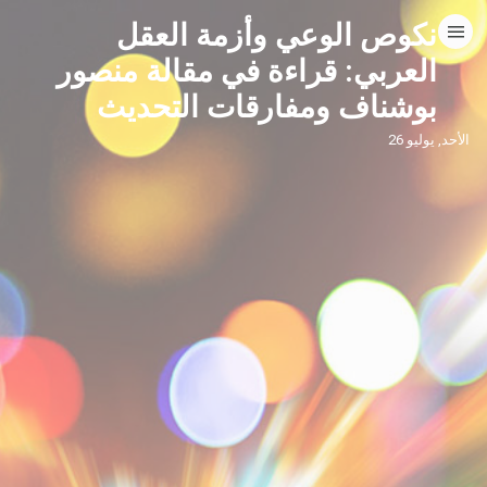
نكوص الوعي وأزمة العقل
HOME
العربي: قراءة في مقالة منصور
بوشناف ومفارقات التحديث
CATEGORIES
الأحد, يوليو 26
GO TO
VISIT WEBSITE