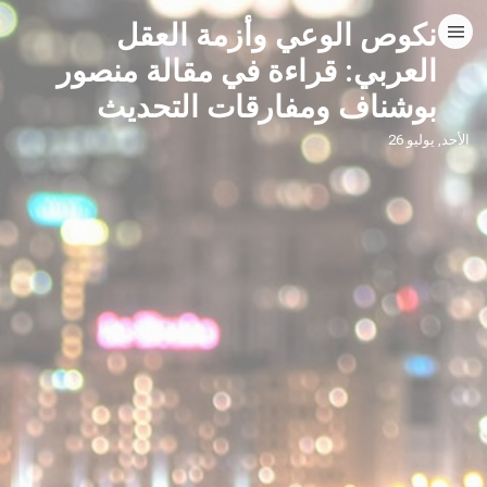
نكوص الوعي وأزمة العقل
HOME
العربي: قراءة في مقالة منصور
بوشناف ومفارقات التحديث
CATEGORIES
الأحد, يوليو 26
GO TO
VISIT WEBSITE