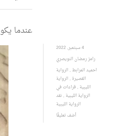
عندما يكون
4 سبتمبر, 2022
رامز رمضان النويصري
احميد المرابط
,
الرواية
القصيرة
,
الرواية
الليبية
,
قراءات في
الرواية الليبية
,
نقد
الرواية الليبية
أضف تعليقًا