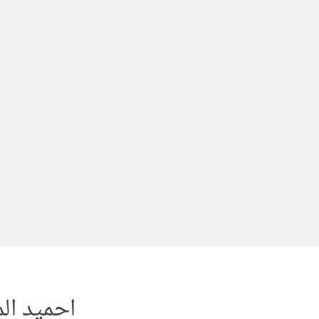
لتجاوز
لى
لمحتوى
احميد ال