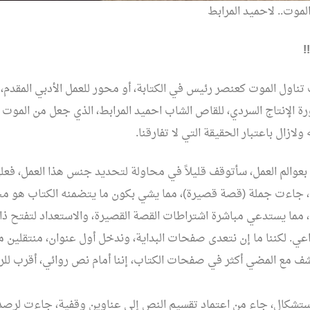
الموت.. لاحميد المرابط
!
 تناول الموت كعنصر رئيس في الكتابة، أو محور للعمل الأدبي المقدم،
رة الإنتاج السردي، للقاص الشاب احميد المرابط، الذي جعل من الموت ر
لازال باعتبار الحقيقة التي لا تفارقنا.
بعوالم العمل، سأتوقف قليلاً في محاولة لتحديد جنس هذا العمل، فعل
، جاءت جملة (قصة قصيرة)، مما يشي بكون ما يتضمنه الكتاب هو م
مما يستدعي مباشرة اشتراطات القصة القصيرة، والاستعداد لتفتح ذائ
عي. لكننا ما إن نتعدى صفحات البداية، وندخل أول عنوان، منتقلين م
شف مع المضي أكثر في صفحات الكتاب، إننا أمام نص روائي، أقرب للرو
تشكال، جاء من اعتماد تقسيم النص إلى عناوين وقفية، جاءت لرصد 