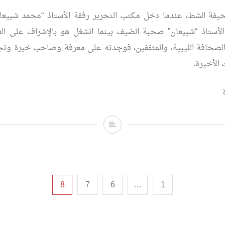
يفة الشط، عندما دخل مكتب التحرير رفقة الأستاذ “محمد شبيعان”
الأستاذ “شبيعان” صحبة الضيف بينما انشغل هو بالإشراف على الع
لصحافة الليبية، والمثقفين، فوجدته على معرفة وصاحب خبرة وتجرب
 الأخيرة.
عن
اليوم
الأول
للثورة
8
7
6
…
1