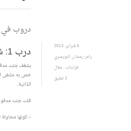
دروب في د
6 فبراير, 2013
درب 1: شغف.
رامز رمضان النويصري
بشغف جئت مدفوعا
قراءات
,
مقال
خص به ملتقى الم
2 تعليق
الذاتية.
قلت جئت مدفوعاً
– كونها محاولة ل