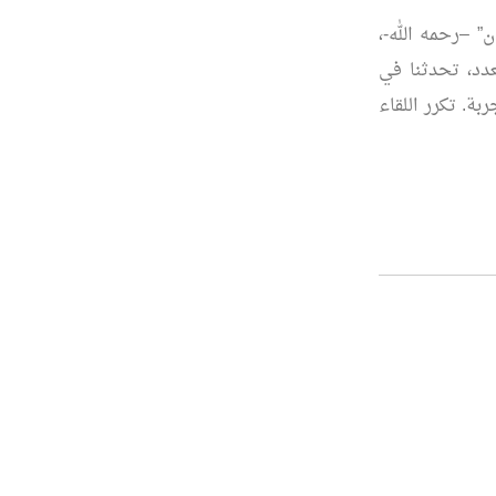
 –رحمه الله-،
دد، تحدثنا في
ة. تكرر اللقاء