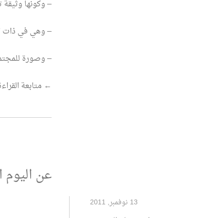
– وكونها وثيقة ت
– وهي في ذات الو
– وصورة للمجتمع 
“دروب
←
متابعة القراءة
في
دروب
الحياة”
عن اليوم ا
13 نوفمبر, 2011