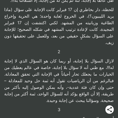
ظل عالقاً بلا إجابة، لنه لم يكن له من إجابة، إلا اشتغالنا به!!!.
للحظة، دار بخاطري إن 17 فبراير كانت الإجابة على سؤال (ماذا
يريد الليبيون؟)، في الخروج لغاية واحدة؛ هي الحرية وإخراج
الطاغية وزبانيته من المشهد. لكني اكتشفت إن 17 فبراير
المجيدة، كانت لإعادة ترتيب المشهد في شكله الصحيح؛ للإجابة
على السؤال بشكلٍ حقيقي من بعد، وللعمل على تحقيقها دون
زيف.
2
لازال السؤال بلا إجابة، أو ربما كان هو السؤال الذي لا إجابة
له!!!، مع ظني أنه لا سؤال بلا إجابة، خاصة في عالم يعطيك من
الخيارات ما يجعلك تحار أحياناً في الإجابة التي تحقق المعادلة.
فبالرغم من أن الرياضيات تقول أنه ثمة حل وحيد للمعادلة –
حتى وإن كان فئة عددية-، وأنه يمكن الوصول إليه بأكثر من
طريقة، إلا أن الواقع يؤكد أنه للسؤال الواحد، ثمة أكثر من إجابة
صحيحة. وسؤالنا يبحث عن إجابة وحيدة.
3