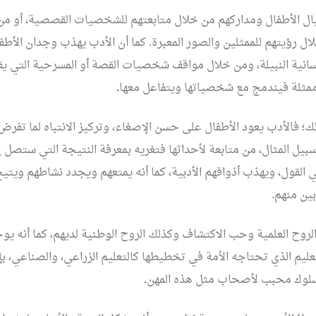
ل الأطفال ومداركهم من خلال متابعتهم للشخصيات القصصية، أو من 
ال رؤيتهم للممثلين والصور المعبرة. كما أن الأدب يهذب وجدان الأطفا
سانية النبيلة، ومن خلال مواقف شخصيات القصة أو المسرحية التي يقر
 ممثلة فيندمج مع شخصياتها ويتفاعل معها
.
ك؛ فالأدب يعود الأطفال على حسن الإصغاء، وتركيز الانتباه لما تفرض
يل المثال، من متابعة لأحداثها فتغريه بمعرفة النتيجة التي ستصل إل
ي القول، ويهذب أذواقهم الأدبية، كما أنه يمتعهم ويجدد نشاطهم ويتي
ين منهم.
روح العلمية وحب الاكتشاف وكذلك الروح الوطنية لديهم، كما أنه يوج
ليم الذي تحتاجه الأمة في تخطيطها كالتعليم الزراعي، والصناعي، بإظ
سلوك محبب لأصحاب مثل هذه المهن
.