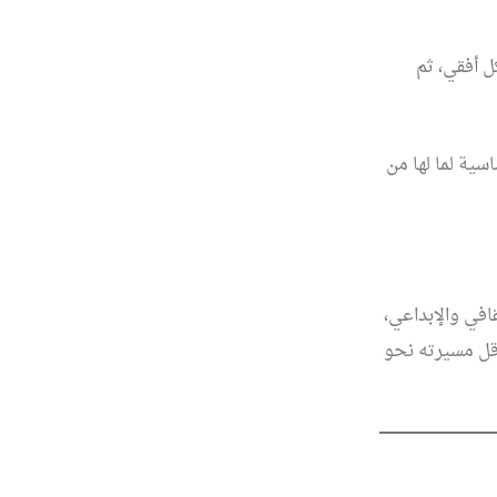
ل أفقي، ثم
سية لما لها من
قافي والإبداعي،
رقل مسيرته نحو