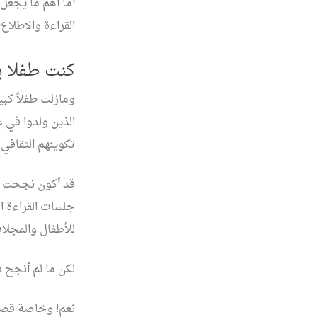
أما أهم ما يجعل
القراءة والاطلاع
كنت طفلا ي
ومازلت طفلاً كبي
الذين ولدوا في ع
تكوينهم الثقافي 
قد أكون نجحت عل
جلسات القراءة 
للأطفال والمجلا
لكن ما لم أنجح ف
نعم! وخاصة قصص