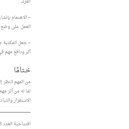
الفرد
.
–
الاهتمام بإنشا
العمل على وضع 
–
جعل المكتبة جز
أثر ودافع مهم في
خـتامًا
من المهم النظر إ
لما له من أثر مه
الاستقرار والثب
افتتاحية العدد 133 من مجلة الفصول الأربعة – الربيع/أبريل 2022م.