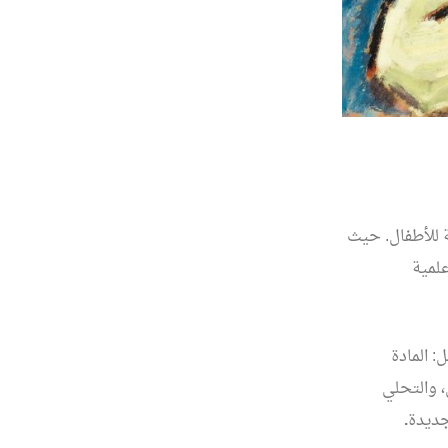
ة للأطفال. حيث
علمية
: المادة
، والتحلي
لجديدة
.