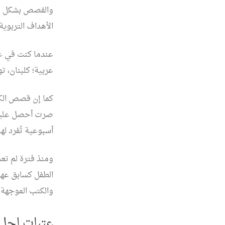
والقصص بشكل من
الأهداف التربوية
عندما كنت في عمر
عربية؛ كلبنان، ت
كما إن قصص الكا
صرت أحصل عليها 
أسبوعية تُفرد له
ومنذ فترة لم تعد
الطفل كسابق عهد
والكتب الموجهة ل
عتبات لحل 