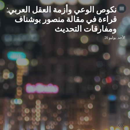
نكوص الوعي وأزمة العقل العربي:
HOME
قراءة في مقالة منصور بوشناف
ومفارقات التحديث
CATEGORIES
الأحد, يوليو 26
GO TO
VISIT WEBSITE