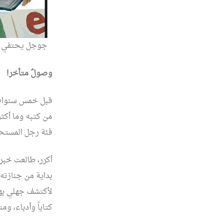
جوجل يحتفي با
وصولٌ متأخر!
قبل خمس سنوات، ط
من كتبه وما أكثر
فئة رجل المستحيل 
أكرر، طالعت خبر
بداية من جنازته
لأكتشف جهلي بهذ
كتاباً وأدباء، وم