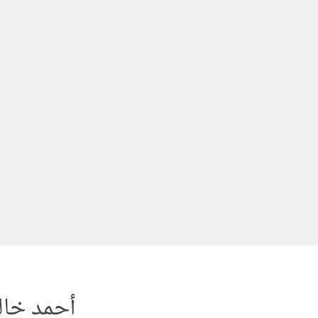
لتجاوز
لى
لمحتوى
أحمد خال