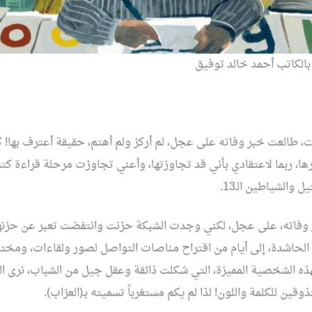
لكاتب أحمد خالد توفيق
العت خبر وفاته على عجل، لم أركز ولم أهتم، حقيقة أعترف بها! كوني
ها، ربما لاعتقادي بأني قد تجاوزتها، وأعني تجاوزت مرحلة قراءة كتب
والشياطين الـ13.
 وفاته، على عجل، لكني وجدت الشبكة حزنت وانتفضت تعبر عن حزنها،
 الحاشدة، إلى أيام من اقتراح مناصات التواصل لصور ولقاءات، ومخت
ه الشخصية المميزة، التي شكلت ذائقة وعقل جيل من الشباب، نرى الك
تذوقين للكلمة واللون! لذا لم يكم مستغرباً تسميته بـ(العرّاب).