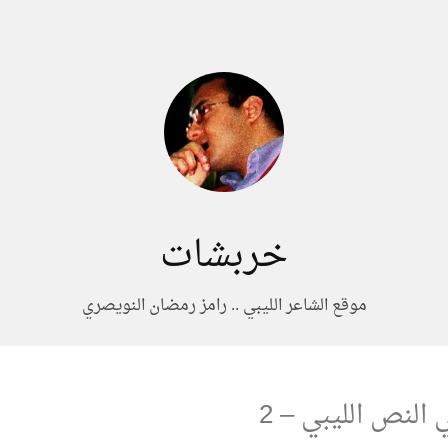
خربشات
موقع الشاعر الليبي .. رامز رمضان النويصري
النص الليبي – 2