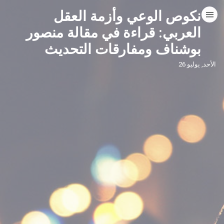
نكوص الوعي وأزمة العقل
HOME
العربي: قراءة في مقالة منصور
بوشناف ومفارقات التحديث
CATEGORIES
الأحد, يوليو 26
GO TO
VISIT WEBSITE