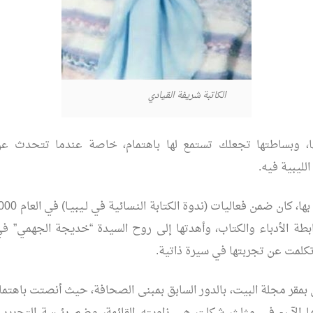
الكاتبة شريفة القيادي
ها، وبساطتها تجعلك تستمع لها باهتمام، خاصة عندما تتحدث عن 
لليبية فيه.
رابطة الأدباء والكتاب، وأهدتها إلى روح السيدة “خديجة الجهمي” في
تكلمت عن تجربتها في سيرة ذاتية.
ان بمقر مجلة البيت، بالدور السابق بمبنى الصحافة، حيث أنصتت باهتما