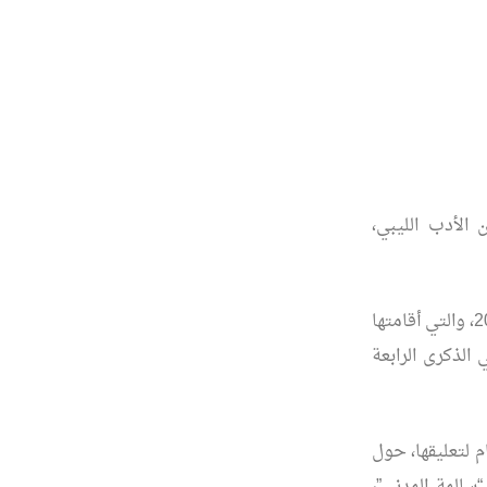
الأدب الليبي،
أول لقاء جمعني بها، كان ضمن فعاليات (ندوة الكتابة النـسائية في لـيبيـا) في العام 2000، والتي أقامتها
 الذكرى الرابعة
م لتعليقها، حول