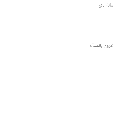
ألة، لكن
لخروج بالمسألة