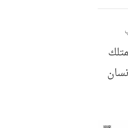
ي
متلك
نسان