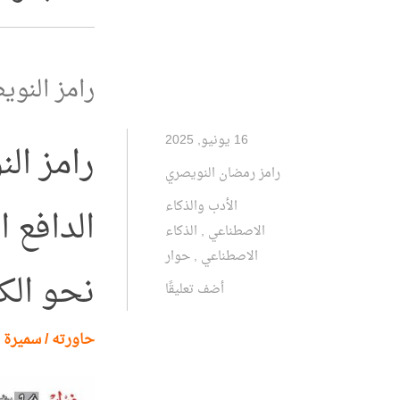
رامز النوي
16 يونيو, 2025
رامز ال
رامز رمضان النويصري
الأدب والذكاء
الدافع 
الاصطناعي
,
الذكاء
الاصطناعي
,
حوار
نحو الكت
أضف تعليقًا
حاورته / سميرة 