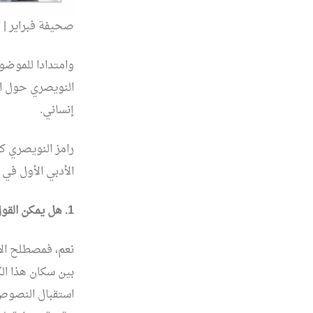
صحيفة فبراير | العدد 1315، 16 
وامتدادا للموضوع
النويصري حول ال
إنساني.
رامز النويصري ك
الأدبي الأول في 
1. هل يمكن القول بوجود أدب تقني أو إلكتروني؟ وما المصطلح الأقرب؟
نعم، فمصطلح الأ
بين سكان هذا ال
استقبال النصوص،