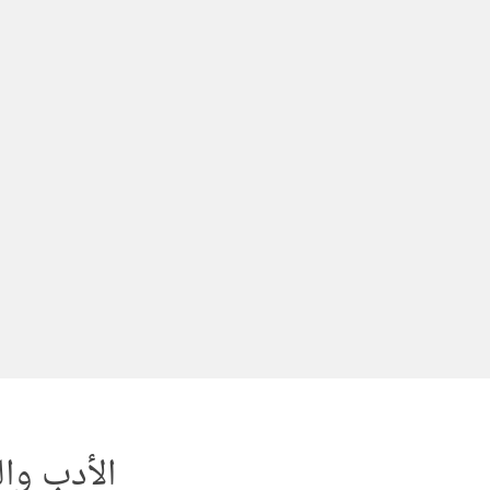
لتجاوز
لى
لمحتوى
الأدب وا