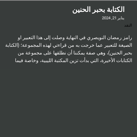
الكتابة بحبر الحنين
يناير 21, 2024
النقد
رامز رمضان النويصري في النهاية وصلت إلى هذا التعبير او
الصيغة للتعبير عما خرجت به من قراءتي لهذه المجموعة؛ (الكتابة
بحبر الحنين)، وهي صفة يمكننا أن نطلقها على مجموعة من
الكتابات الأخيرة، التي بدأت تزين المكتبة الليبية، وخاصة فيما
يتعلق بالسرد، وأكثر تحديدًا؛ القصة القصيرة، ومن بعد الرواية.
فبالرغم من تراجع القصة القصيرة في ليبيا، […]