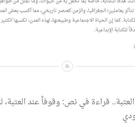
كانت هدفاً للكتابة، خاصة بما تحفل به من حيوات، وما تمثل من ظواه
تأثر بعاملين؛ الجغرافيا، والزمن كعنصر تاريخي، مما أكسب بعض الم
لكتابة. كما إن الحياة الاجتماعية وطبيعتها، لهذه المدن، تكسبها الكثي
اً للكتابة الإبداعية.
حكاية
المكان.. قراءة
في
كتابات
لعتبة.. قراءة في نص: وقوفاً عند العتبة، ل
القاص
ودي
والروائي
“إبراهيم