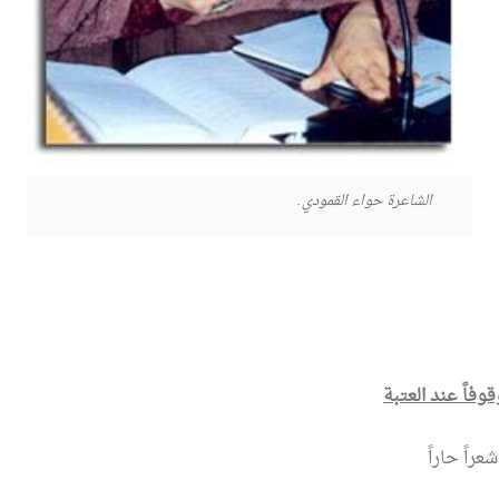
الشاعرة حواء القمودي.
وفاً عند العتبة
راً حاراً