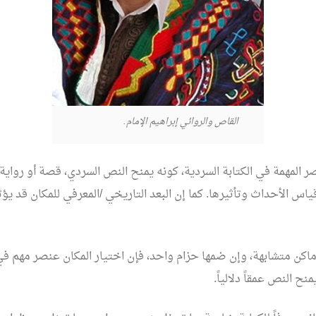
القاص والروائي إبراهيم الإمام.
ر المهمة في الكتابة السردية، كونه يمنح النص السردي، قصة أو رواية، ب
اس الأحداث وتأثيرها. كما إن البعد التاريخي /المعرفي للمكان قد يؤ
اكن متشابهة، وإن ضمها حزام واحد، فإن اختيار المكان عنصر مهم في 
ح النص عمقاً دلالياً.