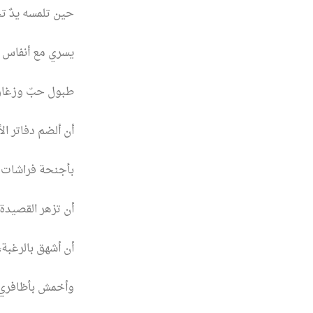
حين تلمسه يدٌ ت
يسري مع أنفاس ا
طبول حبّ وزغار
أن ألضم دفاتر ال
بأجنحة فراشات ا
أن تزهر القصيدة
أن أشهق بالرغبة،
وأخمش بأظافري.