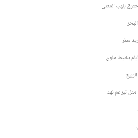
حترق بلهب المعنى
لبحر
يد مطر
أيام بخيط ملون
لربيع
 مثل تبرعم نهد