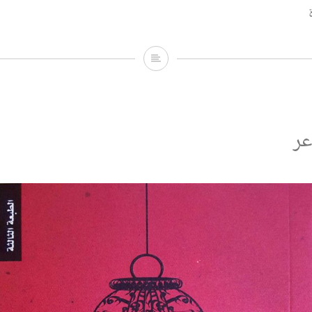
حواء
عند
العتبة.. قراءة
في
عر
نص:
وقوفاً
عند
العتبة،
للشاعرة:
حواء
القمودي