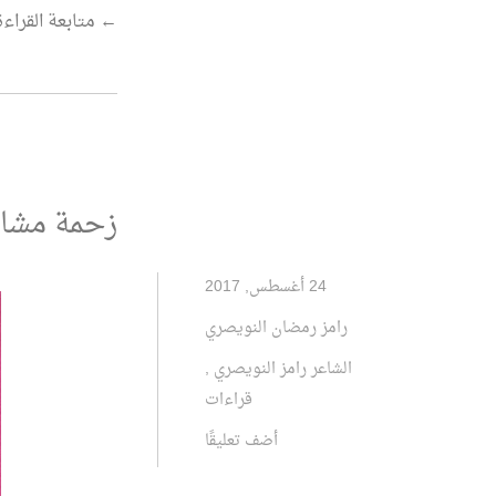
“حواء
←
متابعة القراءة
عند
العتبة.. قراءة
في
نص:
وقوفاً
زحمة مشا
عند
العتبة،
24 أغسطس, 2017
للشاعرة:
رامز رمضان النويصري
حواء
الشاعر رامز النويصري
,
القمودي”
قراءات
أضف تعليقًا