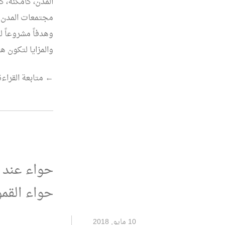
المدن، كأمكنة، 
مجتمعات المدن ت
وهدفاً مشروعاً ل
والمزايا لتكون هدف
“حكاية
←
متابعة القراءة
المكان.. قراءة
في
كتابات
القاص
والروائي
حواء عند ا
“إبراهيم
حواء القم
الإمام”.”
10 مايو, 2018