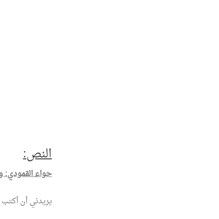
النص:
حواء القمودي: وق
يريدني أن أكتب شع