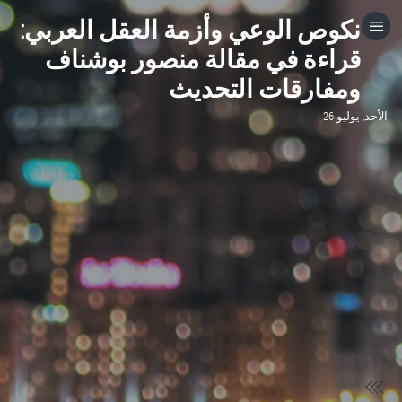
نكوص الوعي وأزمة العقل العربي:
HOME
قراءة في مقالة منصور بوشناف
ومفارقات التحديث
CATEGORIES
الأحد, يوليو 26
GO TO
VISIT WEBSITE