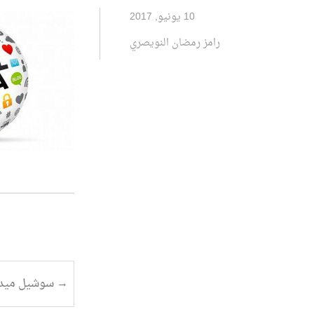
10 يونيو, 2017
رامز رمضان النويصري
تصفح
→
سوشيل ميدي