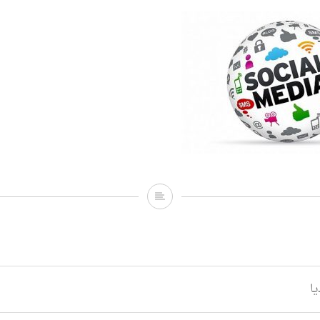
سوشيل_ميديا
ا