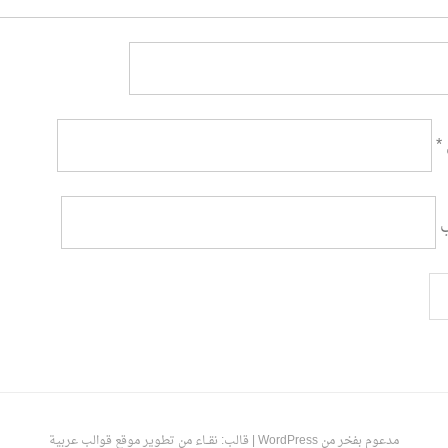
*
ي
مدعوم بفخر من WordPress
|
قالب: نقـــاء من تطوير
موقع قوالب عربية