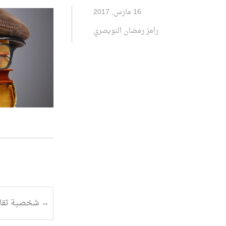
16 مارس, 2017
رامز رمضان النويصري
تصفح
→
شخصية ثقاف