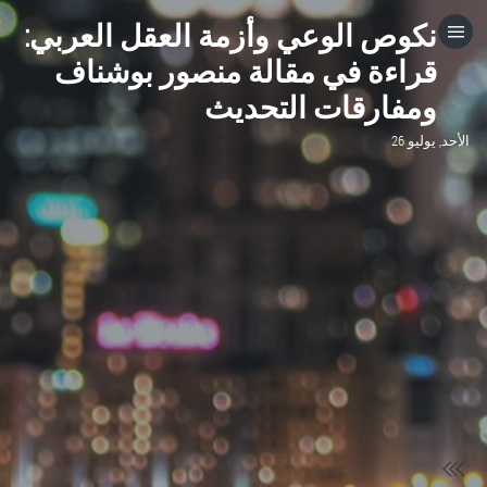
نكوص الوعي وأزمة العقل العربي:
HOME
قراءة في مقالة منصور بوشناف
ومفارقات التحديث
CATEGORIES
الأحد, يوليو 26
GO TO
VISIT WEBSITE