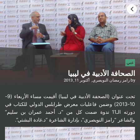
HOME
CATEGORIES
GO TO
عني
الصحافة الأدبية في ليبيا
VISIT WEBSITE
by
رامز رمضان النويصري,
أكتوبر 11, 2013
تحت عنوان (الصحفة الأدبية في ليبيا) أقيمت مساء الأربعاء (9-
10-2013) وضمن فاعليات معرض طرابلس الدولي للكتاب في
دورته الـ11 ندوة ضمت كل من “د. أحمد عمران بن سليم”
والشاعر “رامز النويصري”، بإدارة الشاعرة “د.غادة البشتي”.