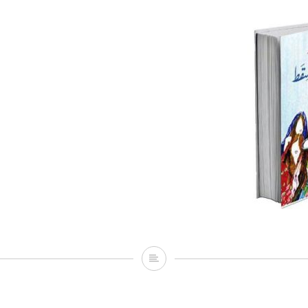
Ketab_Sandrelat_Masqat