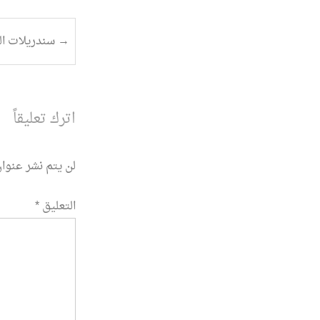
تصفح
→
سندريلات ال
المقالة
اترك تعليقاً
لن يتم نشر عنوان
التعليق
*