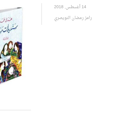
14 أغسطس, 2018
رامز رمضان النويصري