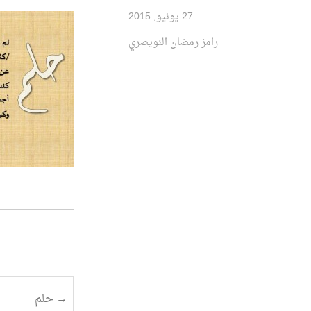
27 يونيو, 2015
رامز رمضان النويصري
تصفح
→
حلم