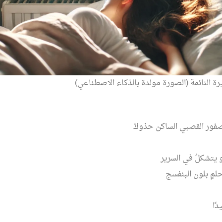
يرة النائمة (الصورة مولدة بالذكاء الاصطناعي)
ور القصبي الساكن حذوكْ
 يتشكلُ في السرير
لمٍ بلون البنفسج
ًا