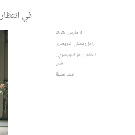
في انتظار
8 مارس, 2025
رامز رمضان النويصري
الشاعر رامز النويصري
,
شعر
أضف تعليقًا