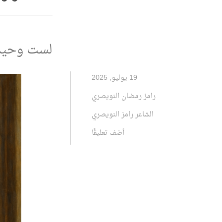
لست وحيد
19 يوليو, 2025
رامز رمضان النويصري
الشاعر رامز النويصري
أضف تعليقًا