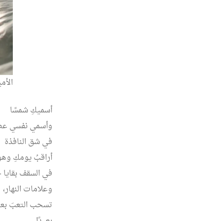
الأم
أسميكِ شمسًا
وأسمي نفسي عصف
في شق النافذة
أراقبُ يومكِ وهو
في السقف بقايا ح
وعلامات النهار،
تسحب التعبَ بعيد
بعيدًا