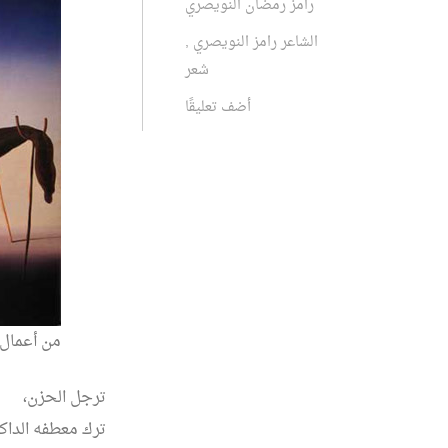
رامز رمضان النويصري
الشاعر رامز النويصري
,
شعر
أضف تعليقًا
من أعمال 
ترجل الحزن،
ترك معطفه الداك