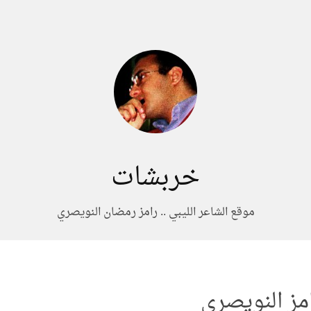
خربشات
موقع الشاعر الليبي .. رامز رمضان النويصري
امز النويصري