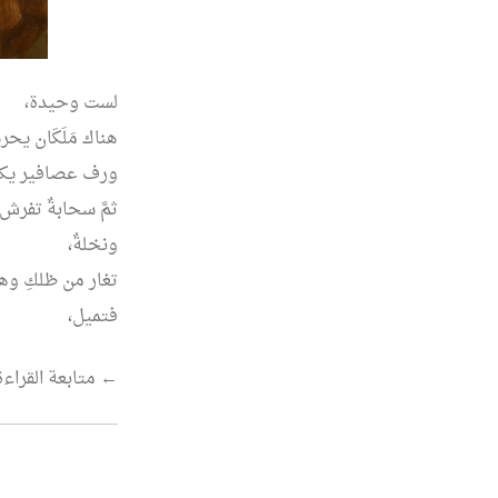
لست وحيدة،
هناك مَلَكَان يحر
ورف عصافير يكس
ثمَّ سحابةٌ تفرش
ونخلةٌ،
تغار من ظلكِ وه
فتميل،
“لست
←
متابعة القراءة
وحيدة”