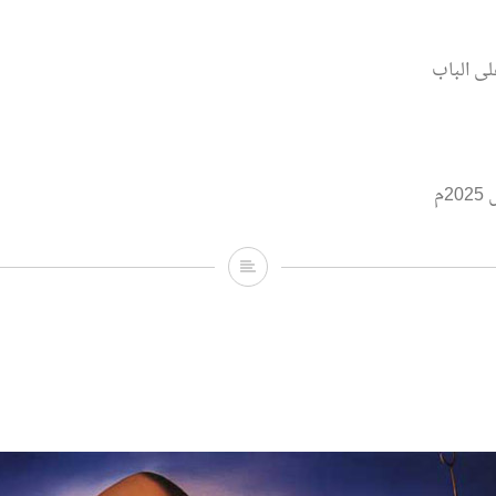
لى الباب
في
انتظاري