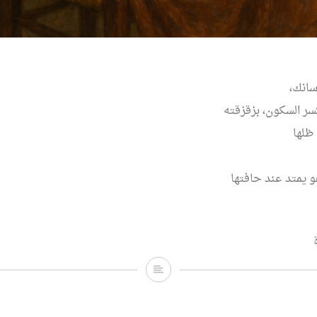
سانك،
ر السكون، بزقزقته
 ظلها
و يمتد عند حافتها
لست
وحيدة